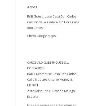
Adres
B&B Guesthouse Casa Don Carlos
Camino del Aulladero s/n Finca Casa
don Carlos
Check
Google Maps
CARONALD GUESTHOUSE S.L.
POSTADRES:
B&B Guesthouse Casa Don Carlos
Calle Maestro Antonio Muñoz 8,
MEE071
29120 Alhaurin el Grande Málaga,
España
Let op: ons postadres is niet ons woonadres