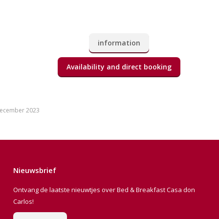
information
Availability and direct booking
december 2023
Nieuwsbrief
Ontvang de laatste nieuwtjes over Bed & Breakfast Casa don
Carlos!