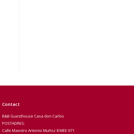
Contact
B&B Guesthouse Casa don Carlos
POSTADRES:
Calle Maestro Antonio Muñoz 8 MEE-071