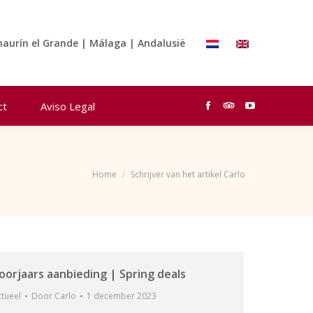
page
page
page
opens
opens
opens
in
in
in
haurín el Grande | Málaga | Andalusië
new
new
new
window
window
window
ct
Aviso Legal
Facebook
TripAdvisor
YouTube
page
page
page
opens
opens
opens
in
in
in
Je bent hier:
Home
Schrijver van het artikel Carlo
new
new
new
window
window
window
oorjaars aanbieding | Spring deals
tueel
Door
Carlo
1 december 2023