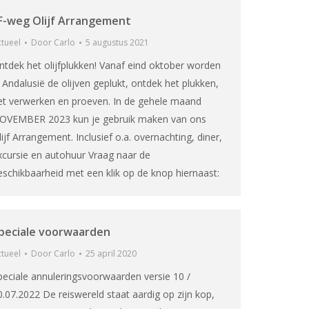
F-weg Olijf Arrangement
tueel
Door
Carlo
5 augustus 2021
ntdek het olijfplukken! Vanaf eind oktober worden
n Andalusië de olijven geplukt, ontdek het plukken,
et verwerken en proeven. In de gehele maand
OVEMBER 2023 kun je gebruik maken van ons
lijf Arrangement. Inclusief o.a. overnachting, diner,
xcursie en autohuur Vraag naar de
eschikbaarheid met een klik op de knop hiernaast:
peciale voorwaarden
tueel
Door
Carlo
25 april 2020
peciale annuleringsvoorwaarden versie 10 /
0.07.2022 De reiswereld staat aardig op zijn kop,