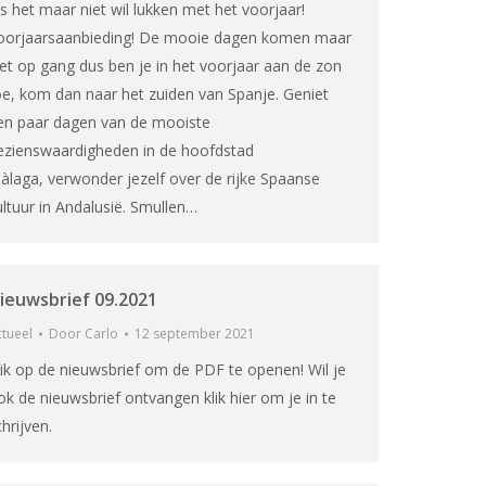
ls het maar niet wil lukken met het voorjaar!
oorjaarsaanbieding! De mooie dagen komen maar
iet op gang dus ben je in het voorjaar aan de zon
oe, kom dan naar het zuiden van Spanje. Geniet
en paar dagen van de mooiste
ezienswaardigheden in de hoofdstad
àlaga, verwonder jezelf over de rijke Spaanse
ultuur in Andalusië. Smullen…
ieuwsbrief 09.2021
tueel
Door
Carlo
12 september 2021
lik op de nieuwsbrief om de PDF te openen! Wil je
ok de nieuwsbrief ontvangen klik hier om je in te
hrijven.