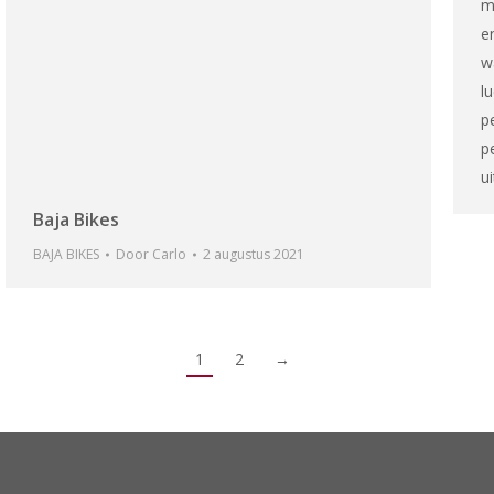
m
e
w
l
p
p
u
Baja Bikes
BAJA BIKES
Door
Carlo
2 augustus 2021
1
2
→