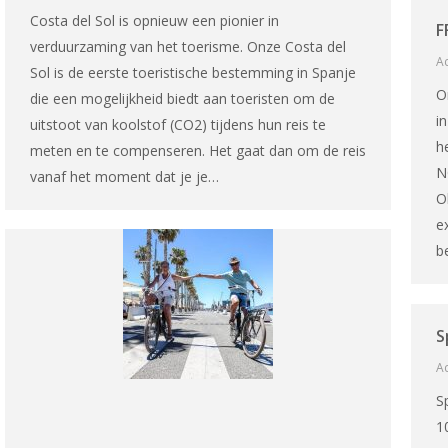
Costa del Sol is opnieuw een pionier in
F
verduurzaming van het toerisme. Onze Costa del
Ac
Sol is de eerste toeristische bestemming in Spanje
O
die een mogelijkheid biedt aan toeristen om de
i
uitstoot van koolstof (CO2) tijdens hun reis te
h
meten en te compenseren. Het gaat dan om de reis
N
vanaf het moment dat je je…
O
e
b
S
Ac
S
1