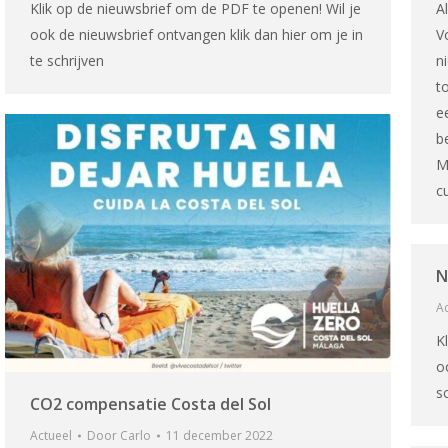
Klik op de nieuwsbrief om de PDF te openen! Wil je
A
ook de nieuwsbrief ontvangen klik dan hier om je in
V
te schrijven
n
t
e
b
M
c
N
Ac
K
o
sc
CO2 compensatie Costa del Sol
Actueel
Door
Carlo
11 december 2022