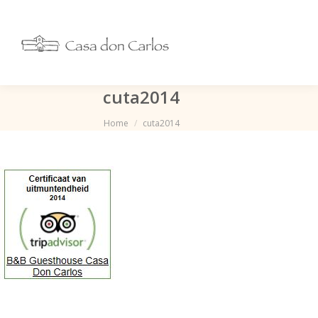
cuta2014
Je bent hier:
Home
cuta2014