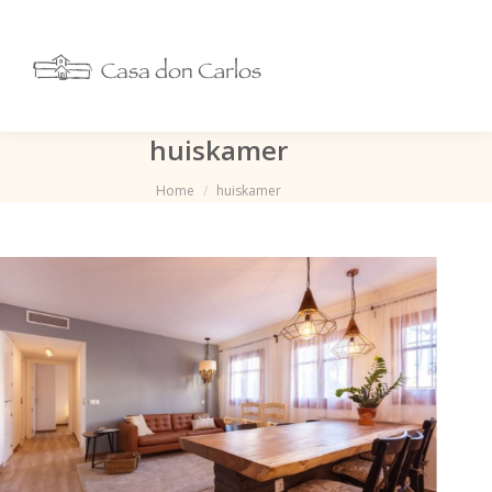
huiskamer
Je bent hier:
Home
huiskamer