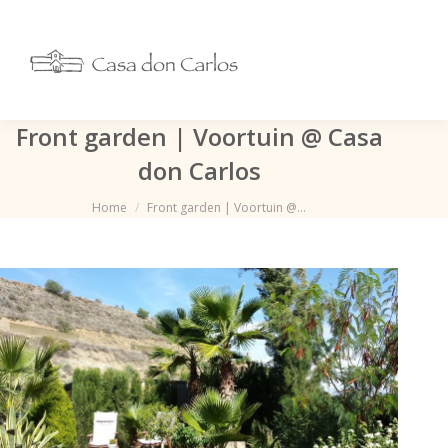
Front garden | Voortuin @ Casa
don Carlos
Je bent hier:
Home
Front garden | Voortuin @…