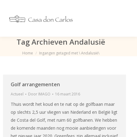
Tag Archieven
Andalusië
Je bent hier:
Home
Ingangen getaged met \ Andalusië\
Golf arrangementen
Actueel
Door
IMAGO
16 maart 2016
Thuis wordt het koud en te nat op de golfbaan maar
op slechts 2,5 uur vliegen van Nederland en België ligt
de Costa del Golf, met ruim 60 golfbanen. We hebben
de komende maanden nog mooie aanbiedingen voor
het nieuwe jaar 2020. Greenfees zijn allemaal inclusief